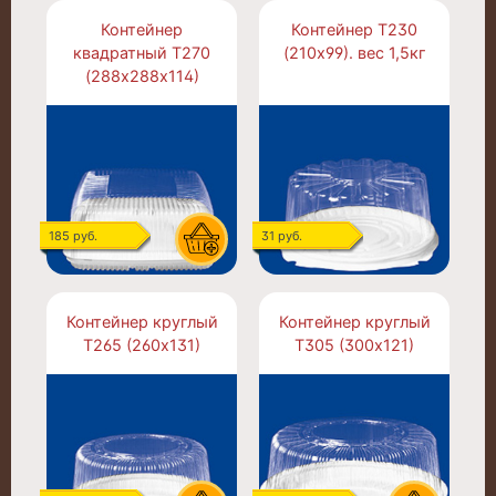
Контейнер
Контейнер Т230
квадратный Т270
(210х99). вес 1,5кг
(288х288х114)
185 руб.
31 руб.
Контейнер круглый
Контейнер круглый
Т265 (260х131)
Т305 (300х121)